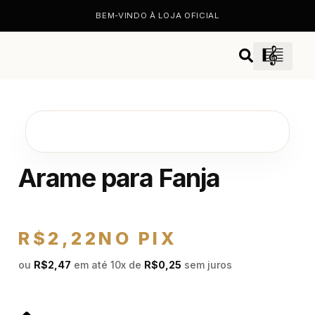
BEM-VINDO À LOJA OFICIAL
Arame para Fanja
R$
2,22
NO PIX
ou
R$
2,47
em até 10x de
R$
0,25
sem juros