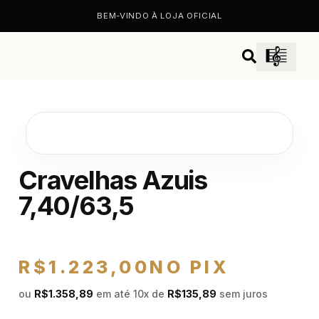
BEM-VINDO À LOJA OFICIAL
Cravelhas Azuis
7,40/63,5
R$
1.223,00
NO PIX
ou
R$
1.358,89
em até 10x de
R$
135,89
sem juros