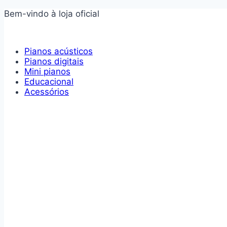
Pular
Bem-vindo à loja oficial
para
o
Conteúdo
Pianos acústicos
Pianos digitais
Mini pianos
Educacional
Acessórios