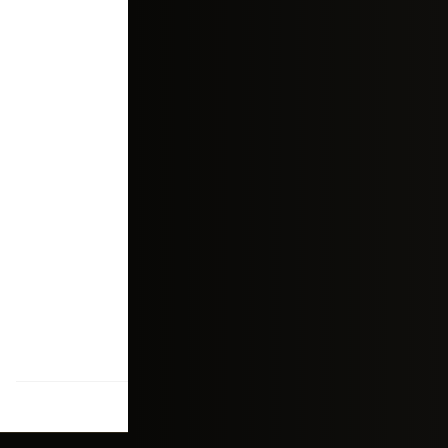
Devolução Grátis
Até 7 dias após o
recebimento.
Compra segura
Seu pagamento será
processado pelo
Pagar.me.