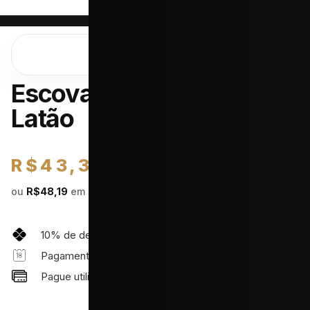
Escova com Cerdas de
Latão
R$
43,37
NO PIX
ou
R$
48,19
em até 10x de
R$
4,82
sem juros
10% de desconto para pagamento PIX
Pagamento em até 18x
Pague utilizando 2 cartões